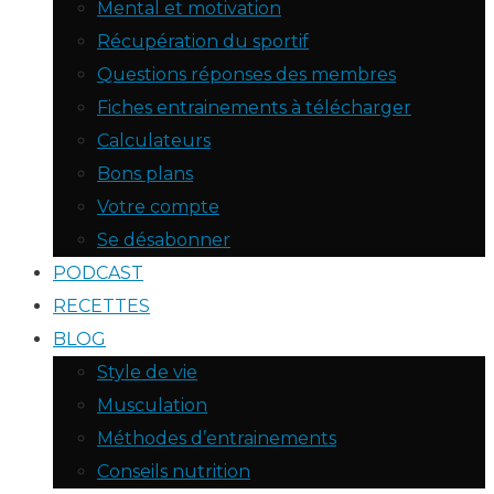
Mental et motivation
Récupération du sportif
Questions réponses des membres
Fiches entrainements à télécharger
Calculateurs
Bons plans
Votre compte
Se désabonner
PODCAST
RECETTES
BLOG
Style de vie
Musculation
Méthodes d’entrainements
Conseils nutrition