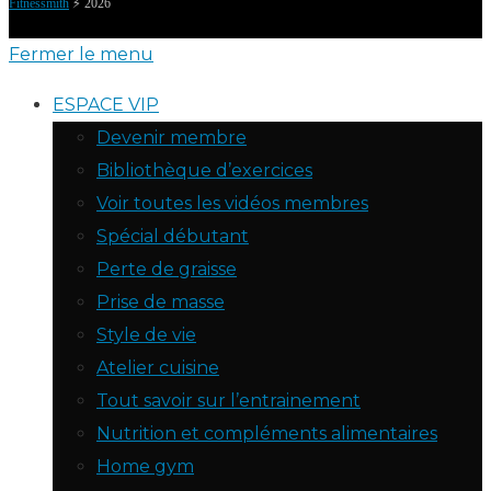
Fitnessmith
⚡️ 2026
Fermer le menu
ESPACE VIP
Devenir membre
Bibliothèque d’exercices
Voir toutes les vidéos membres
Spécial débutant
Perte de graisse
Prise de masse
Style de vie
Atelier cuisine
Tout savoir sur l’entrainement
Nutrition et compléments alimentaires
Home gym