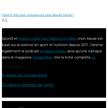
Faire 10 000 pas chaque jour pour être en forme ?
Qui suis-je ?
Sportif et
Auteur publié aux éditions Eyrolles
, mon travail est
basé sur la science en sport et nutrition depuis 2011. J’anime
également le podcast
la pause fitness
ainsi qu’une rubrique
dans le magazine
FitnessMag
. Voir la fiche complète
ici.
Informations
Politique de confidentialité
Conditions générales de vente