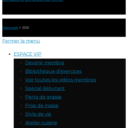
Fitnessmith
⚡️ 2026
Fermer le menu
ESPACE VIP
Devenir membre
Bibliothèque d’exercices
Voir toutes les vidéos membres
Spécial débutant
Perte de graisse
Prise de masse
Style de vie
Atelier cuisine