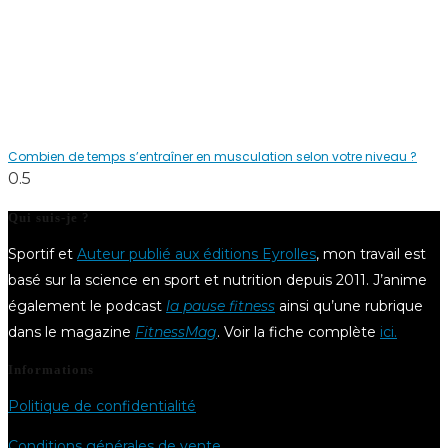
Combien de temps s’entraîner en musculation selon votre niveau ?
Qui suis-je ?
Sportif et
Auteur publié aux éditions Eyrolles
, mon travail est
basé sur la science en sport et nutrition depuis 2011. J’anime
également le podcast
la pause fitness
ainsi qu’une rubrique
dans le magazine
FitnessMag
. Voir la fiche complète
ici.
Informations
Politique de confidentialité
Conditions générales de vente