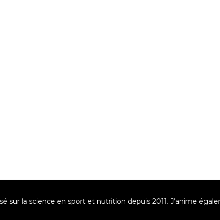
asé sur la science en sport et nutrition depuis 2011. J’anime éga