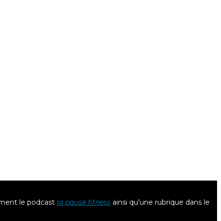
lement le podcast
la pause fitness
ainsi qu’une rubrique dans le