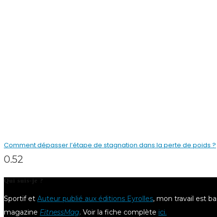
Comment dépasser l’étape de stagnation dans la perte de poids ?
Qui suis-je ?
Sportif et
Auteur publié aux éditions Eyrolles
, mon travail est b
magazine
FitnessMag
. Voir la fiche complète
ici.