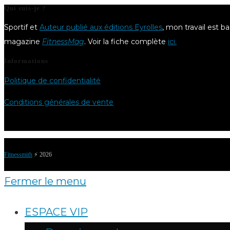
Qui suis-je ?
Sportif et
Auteur publié aux éditions Eyrolles
, mon travail est b
magazine
FitnessMag
. Voir la fiche complète
ici.
Informations
Politique de confidentialité
Conditions générales de vente
Fitnessmith
⚡️ 2026
Fermer le menu
ESPACE VIP