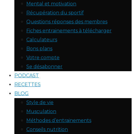
Mental et motivation
Récupération du sportif
Questions réponses des membres
Fiches entrainements à télécharger
Calculateurs
Bons plans
Votre compte
Se désabonner
PODCAST
RECETTES
BLOG
Style de vie
Musculation
Méthodes d’entrainements
Conseils nutrition