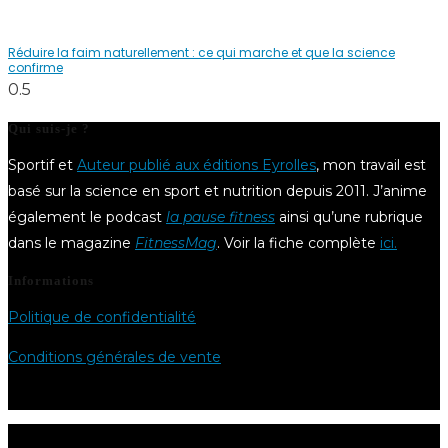
Réduire la faim naturellement : ce qui marche et que la science
confirme
Qui suis-je ?
Sportif et
Auteur publié aux éditions Eyrolles
, mon travail est
basé sur la science en sport et nutrition depuis 2011. J’anime
également le podcast
la pause fitness
ainsi qu’une rubrique
dans le magazine
FitnessMag
. Voir la fiche complète
ici.
Informations
Politique de confidentialité
Conditions générales de vente