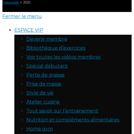
Fitnessmith
⚡️ 2026
Fermer le menu
ESPACE VIP
Devenir membre
Bibliothèque d’exercices
Voir toutes les vidéos membres
Spécial débutant
Perte de graisse
Prise de masse
Style de vie
Atelier cuisine
Tout savoir sur l’entrainement
Nutrition et compléments alimentaires
Home gym