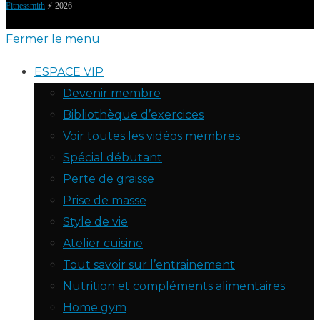
Fitnessmith
⚡️ 2026
Fermer le menu
ESPACE VIP
Devenir membre
Bibliothèque d’exercices
Voir toutes les vidéos membres
Spécial débutant
Perte de graisse
Prise de masse
Style de vie
Atelier cuisine
Tout savoir sur l’entrainement
Nutrition et compléments alimentaires
Home gym