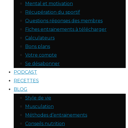
Mental et motivation
Récupération du sportif
Questions réponses des membres
Fiches entrainements à télécharger
Calculateurs
Bons plans
Votre compte
Se désabonner
PODCAST
RECETTES
BLOG
Style de vie
Musculation
Méthodes d’entrainements
Conseils nutrition