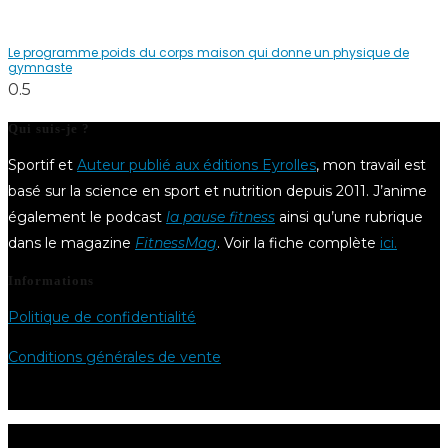
Le programme poids du corps maison qui donne un physique de
gymnaste
Qui suis-je ?
Sportif et
Auteur publié aux éditions Eyrolles
, mon travail est
basé sur la science en sport et nutrition depuis 2011. J’anime
également le podcast
la pause fitness
ainsi qu’une rubrique
dans le magazine
FitnessMag
. Voir la fiche complète
ici.
Informations
Politique de confidentialité
Conditions générales de vente