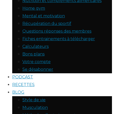
Nutrition et compléments alimentaires
Home gym
Mental et motivation
Récupération du sportif
Questions réponses des membres
Fiches entrainements à télécharger
Calculateurs
Bons plans
Votre compte
Se désabonner
PODCAST
RECETTES
BLOG
Style de vie
Musculation