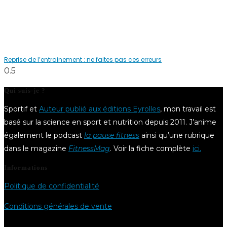
Reprise de l’entrainement : ne faites pas ces erreurs
Qui suis-je ?
Sportif et
Auteur publié aux éditions Eyrolles
, mon travail est
basé sur la science en sport et nutrition depuis 2011. J’anime
également le podcast
la pause fitness
ainsi qu’une rubrique
dans le magazine
FitnessMag
. Voir la fiche complète
ici.
Informations
Politique de confidentialité
Conditions générales de vente