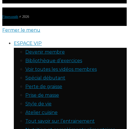
Fitnessmith
⚡️ 2026
Fermer le menu
ESPACE VIP
Devenir membre
Bibliothèque d’exercices
Voir toutes les vidéos membres
Spécial débutant
Perte de graisse
Prise de masse
Style de vie
Atelier cuisine
Tout savoir sur l’entrainement