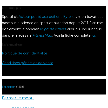
Qui suis-je ?
Sportif et
Auteur publié aux éditions Eyrolles
, mon travail est
basé sur la science en sport et nutrition depuis 2011. J’anime
également le podcast
la pause fitness
ainsi qu’une rubrique
dans le magazine
FitnessMag
. Voir la fiche complète
ici.
Informations
Politique de confidentialité
Conditions générales de vente
Fitnessmith
⚡️ 2026
Fermer le menu