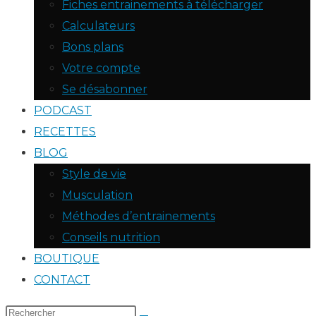
Fiches entrainements à télécharger
Calculateurs
Bons plans
Votre compte
Se désabonner
PODCAST
RECETTES
BLOG
Style de vie
Musculation
Méthodes d’entrainements
Conseils nutrition
BOUTIQUE
CONTACT