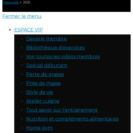
Fitnessmith
⚡️ 2026
Fermer le menu
ESPACE VIP
Devenir membre
Bibliothèque d’exercices
Voir toutes les vidéos membres
Spécial débutant
Perte de graisse
Prise de masse
Style de vie
Atelier cuisine
Tout savoir sur l’entrainement
Nutrition et compléments alimentaires
Home gym