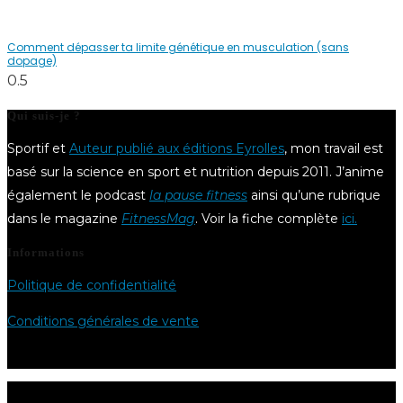
Comment dépasser ta limite génétique en musculation (sans
dopage)
Qui suis-je ?
Sportif et
Auteur publié aux éditions Eyrolles
, mon travail est
basé sur la science en sport et nutrition depuis 2011. J’anime
également le podcast
la pause fitness
ainsi qu’une rubrique
dans le magazine
FitnessMag
. Voir la fiche complète
ici.
Informations
Politique de confidentialité
Conditions générales de vente