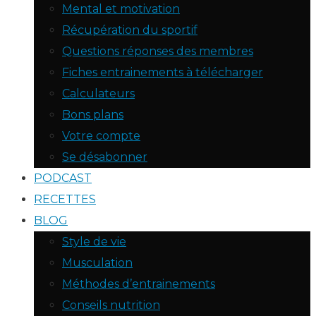
Mental et motivation
Récupération du sportif
Questions réponses des membres
Fiches entrainements à télécharger
Calculateurs
Bons plans
Votre compte
Se désabonner
PODCAST
RECETTES
BLOG
Style de vie
Musculation
Méthodes d’entrainements
Conseils nutrition