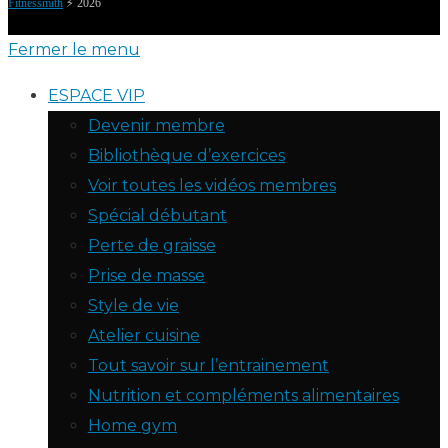
Fitnessmith
⚡️ 2026
Fermer le menu
ESPACE VIP
Devenir membre
Bibliothèque d’exercices
Voir toutes les vidéos membres
Spécial débutant
Perte de graisse
Prise de masse
Style de vie
Atelier cuisine
Tout savoir sur l’entrainement
Nutrition et compléments alimentaires
Home gym