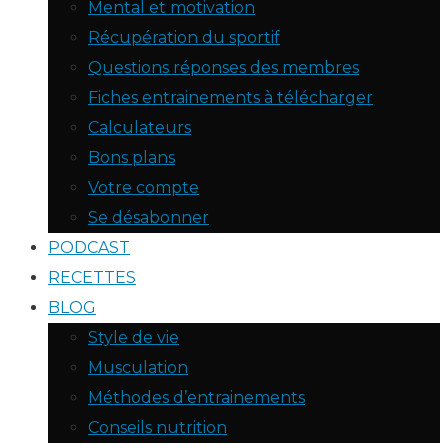
Mental et motivation
Récupération du sportif
Questions réponses des membres
Fiches entrainements à télécharger
Calculateurs
Bons plans
Votre compte
Se désabonner
PODCAST
RECETTES
BLOG
Style de vie
Musculation
Méthodes d’entrainements
Conseils nutrition