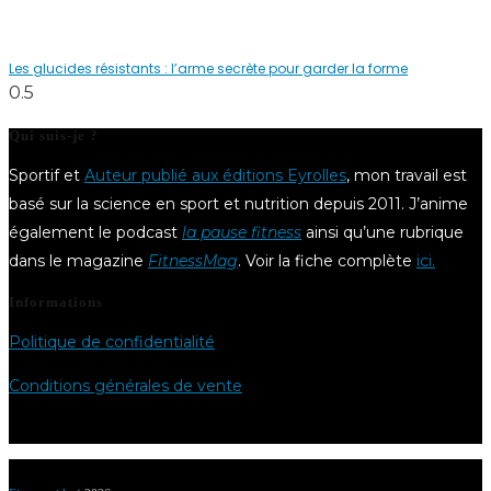
Les glucides résistants : l’arme secrète pour garder la forme
Qui suis-je ?
Sportif et
Auteur publié aux éditions Eyrolles
, mon travail est
basé sur la science en sport et nutrition depuis 2011. J’anime
également le podcast
la pause fitness
ainsi qu’une rubrique
dans le magazine
FitnessMag
. Voir la fiche complète
ici.
Informations
Politique de confidentialité
Conditions générales de vente