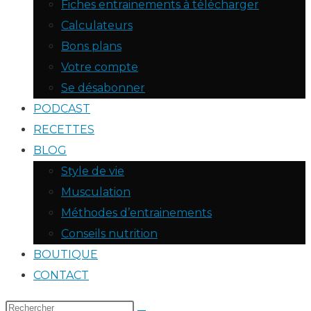
Fiches entrainements à télécharger
Calculateurs
Bons plans
Votre compte
Se désabonner
PODCAST
RECETTES
BLOG
Style de vie
Musculation
Méthodes d’entrainements
Conseils nutrition
BOUTIQUE
CONTACT