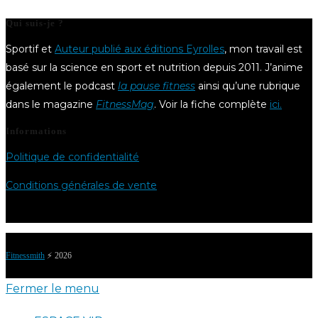
Qui suis-je ?
Sportif et
Auteur publié aux éditions Eyrolles
, mon travail est
basé sur la science en sport et nutrition depuis 2011. J’anime
également le podcast
la pause fitness
ainsi qu’une rubrique
dans le magazine
FitnessMag
. Voir la fiche complète
ici.
Informations
Politique de confidentialité
Conditions générales de vente
Fitnessmith
⚡️ 2026
Fermer le menu