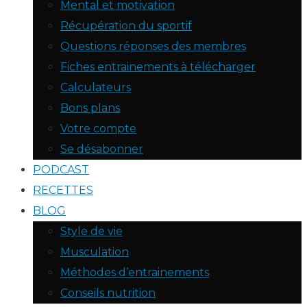
Mental et motivation
Récupération du sportif
Questions réponses des membres
Fiches entrainements à télécharger
Calculateurs
Bons plans
Votre compte
Se désabonner
PODCAST
RECETTES
BLOG
Style de vie
Musculation
Méthodes d’entrainements
Conseils nutrition