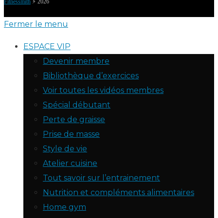
Fitnessmith
⚡️ 2026
Fermer le menu
ESPACE VIP
Devenir membre
Bibliothèque d’exercices
Voir toutes les vidéos membres
Spécial débutant
Perte de graisse
Prise de masse
Style de vie
Atelier cuisine
Tout savoir sur l’entrainement
Nutrition et compléments alimentaires
Home gym