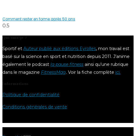
Comment rester en forme après 50 ans
Qui suis-je ?
Sportif et
Auteur publié aux éditions Eyrolles
, mon travail est
basé sur la science en sport et nutrition depuis 2011. J’anime
également le podcast
la pause fitness
ainsi qu’une rubrique
dans le magazine
FitnessMag
. Voir la fiche complète
ici.
Informations
Politique de confidentialité
Conditions générales de vente