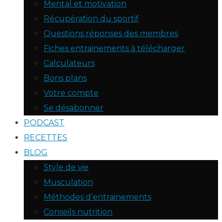
Mental et motivation
Récupération du sportif
Questions réponses des membres
Fiches entrainements à télécharger
Calculateurs
Bons plans
Votre compte
Se désabonner
PODCAST
RECETTES
BLOG
Style de vie
Musculation
Méthodes d’entrainements
Conseils nutrition