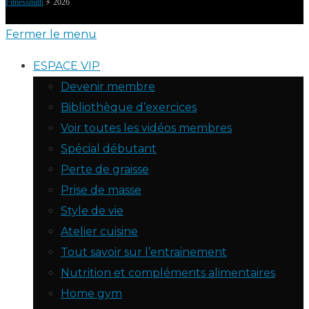
Fitnessmith
⚡️ 2026
Fermer le menu
ESPACE VIP
Devenir membre
Bibliothèque d’exercices
Voir toutes les vidéos membres
Spécial débutant
Perte de graisse
Prise de masse
Style de vie
Atelier cuisine
Tout savoir sur l’entrainement
Nutrition et compléments alimentaires
Home gym