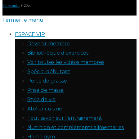
Fitnessmith
⚡️ 2026
Fermer le menu
ESPACE VIP
Devenir membre
Bibliothèque d’exercices
Voir toutes les vidéos membres
Spécial débutant
Perte de graisse
Prise de masse
Style de vie
Atelier cuisine
Tout savoir sur l’entrainement
Nutrition et compléments alimentaires
Home gym