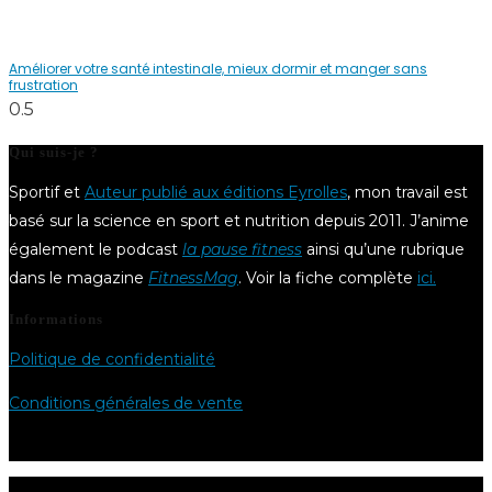
Améliorer votre santé intestinale, mieux dormir et manger sans
frustration
Qui suis-je ?
Sportif et
Auteur publié aux éditions Eyrolles
, mon travail est
basé sur la science en sport et nutrition depuis 2011. J’anime
également le podcast
la pause fitness
ainsi qu’une rubrique
dans le magazine
FitnessMag
. Voir la fiche complète
ici.
Informations
Politique de confidentialité
Conditions générales de vente