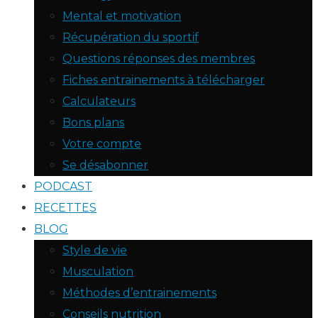
Mental et motivation
Récupération du sportif
Questions réponses des membres
Fiches entrainements à télécharger
Calculateurs
Bons plans
Votre compte
Se désabonner
PODCAST
RECETTES
BLOG
Style de vie
Musculation
Méthodes d’entrainements
Conseils nutrition