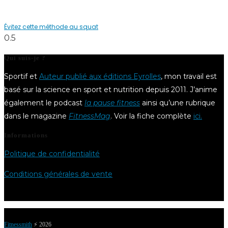
Évitez cette méthode au squat
Qui suis-je ?
Sportif et
Auteur publié aux éditions Eyrolles
, mon travail est
basé sur la science en sport et nutrition depuis 2011. J’anime
également le podcast
la pause fitness
ainsi qu’une rubrique
dans le magazine
FitnessMag
. Voir la fiche complète
ici.
Informations
Politique de confidentialité
Conditions générales de vente
Fitnessmith
⚡️ 2026