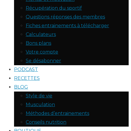
Récupération du sportif
Questions réponses des membres
Fiches entrainements à télécharger
Calculateurs
Bons plans
Votre compte
Se désabonner
PODCAST
RECETTES
BLOG
Style de vie
Musculation
Méthodes d’entrainements
Conseils nutrition
BOUTIQUE