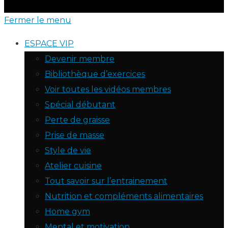
Fermer le menu
ESPACE VIP
Devenir membre
Bibliothèque d’exercices
Voir toutes les vidéos membres
Spécial débutant
Perte de graisse
Prise de masse
Style de vie
Atelier cuisine
Tout savoir sur l’entrainement
Nutrition et compléments alimentaires
Home gym
Mental et motivation