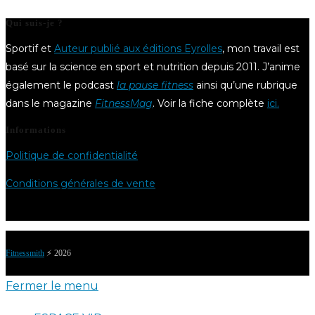
Qui suis-je ?
Sportif et
Auteur publié aux éditions Eyrolles
, mon travail est
basé sur la science en sport et nutrition depuis 2011. J’anime
également le podcast
la pause fitness
ainsi qu’une rubrique
dans le magazine
FitnessMag
. Voir la fiche complète
ici.
Informations
Politique de confidentialité
Conditions générales de vente
Fitnessmith
⚡️ 2026
Fermer le menu