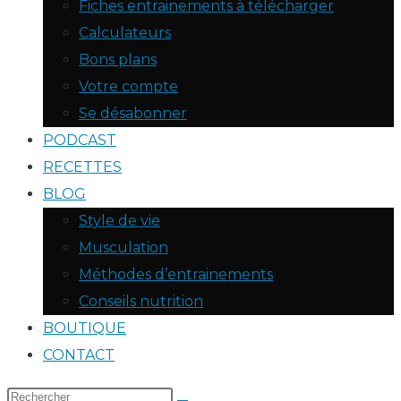
Fiches entrainements à télécharger
Calculateurs
Bons plans
Votre compte
Se désabonner
PODCAST
RECETTES
BLOG
Style de vie
Musculation
Méthodes d’entrainements
Conseils nutrition
BOUTIQUE
CONTACT