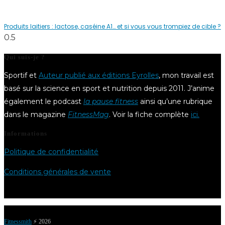
Produits laitiers : lactose, caséine A1… et si vous vous trompiez de cible ?
Qui suis-je ?
Sportif et
Auteur publié aux éditions Eyrolles
, mon travail est
basé sur la science en sport et nutrition depuis 2011. J’anime
également le podcast
la pause fitness
ainsi qu’une rubrique
dans le magazine
FitnessMag
. Voir la fiche complète
ici.
Informations
Politique de confidentialité
Conditions générales de vente
Fitnessmith
⚡️ 2026