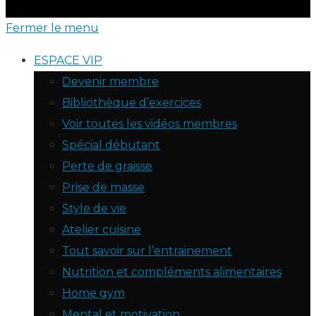
Fermer le menu
ESPACE VIP
Devenir membre
Bibliothèque d’exercices
Voir toutes les vidéos membres
Spécial débutant
Perte de graisse
Prise de masse
Style de vie
Atelier cuisine
Tout savoir sur l’entrainement
Nutrition et compléments alimentaires
Home gym
Mental et motivation