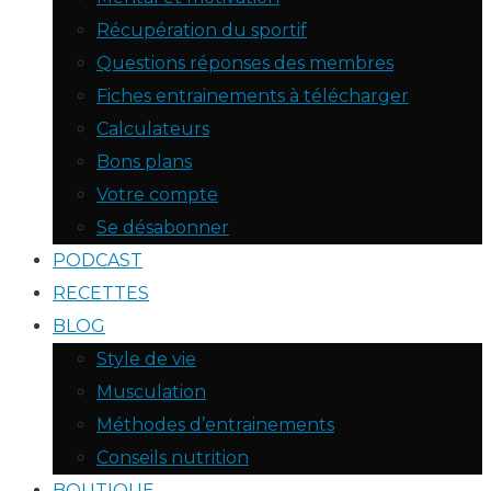
Récupération du sportif
Questions réponses des membres
Fiches entrainements à télécharger
Calculateurs
Bons plans
Votre compte
Se désabonner
PODCAST
RECETTES
BLOG
Style de vie
Musculation
Méthodes d’entrainements
Conseils nutrition
BOUTIQUE