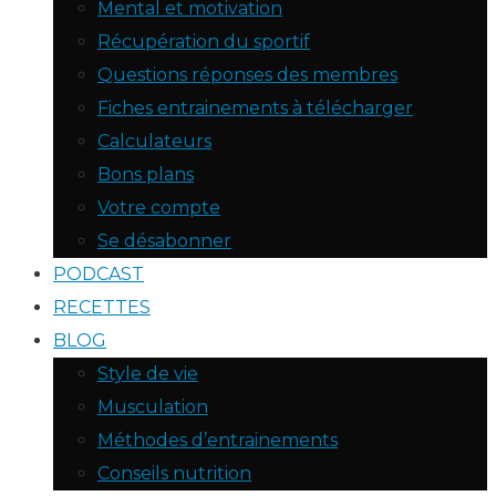
Mental et motivation
Récupération du sportif
Questions réponses des membres
Fiches entrainements à télécharger
Calculateurs
Bons plans
Votre compte
Se désabonner
PODCAST
RECETTES
BLOG
Style de vie
Musculation
Méthodes d’entrainements
Conseils nutrition