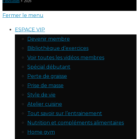
Fitnessmith
⚡️ 2026
Fermer le menu
ESPACE VIP
Devenir membre
Bibliothèque d’exercices
Voir toutes les vidéos membres
Spécial débutant
Perte de graisse
Prise de masse
Style de vie
Atelier cuisine
Tout savoir sur l’entrainement
Nutrition et compléments alimentaires
Home gym