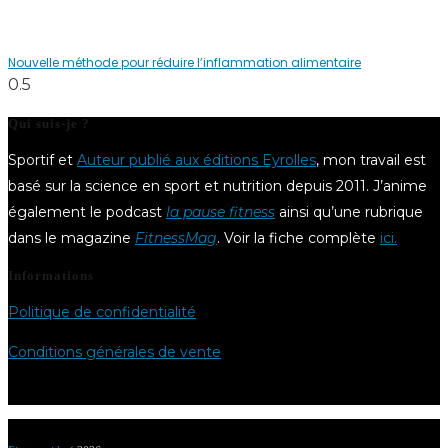
Nouvelle méthode pour réduire l’inflammation alimentaire
Qui suis-je ?
Sportif et
Auteur publié aux éditions Eyrolles
, mon travail est
basé sur la science en sport et nutrition depuis 2011. J’anime
également le podcast
la pause fitness
ainsi qu’une rubrique
dans le magazine
FitnessMag
. Voir la fiche complète
ici.
Informations
Politique de confidentialité
Conditions générales de vente