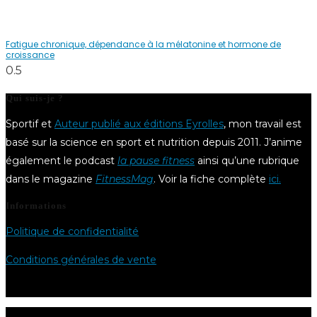
Fatigue chronique, dépendance à la mélatonine et hormone de
croissance
Qui suis-je ?
Sportif et
Auteur publié aux éditions Eyrolles
, mon travail est
basé sur la science en sport et nutrition depuis 2011. J’anime
également le podcast
la pause fitness
ainsi qu’une rubrique
dans le magazine
FitnessMag
. Voir la fiche complète
ici.
Informations
Politique de confidentialité
Conditions générales de vente