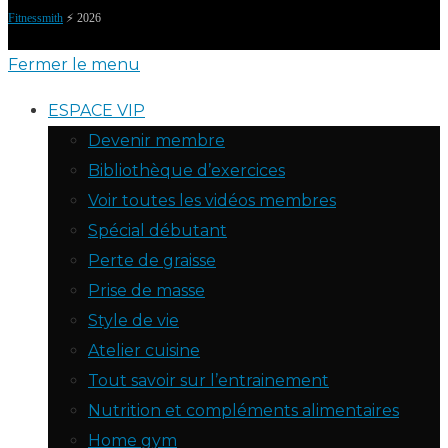
Fitnessmith
⚡️ 2026
Fermer le menu
ESPACE VIP
Devenir membre
Bibliothèque d’exercices
Voir toutes les vidéos membres
Spécial débutant
Perte de graisse
Prise de masse
Style de vie
Atelier cuisine
Tout savoir sur l’entrainement
Nutrition et compléments alimentaires
Home gym