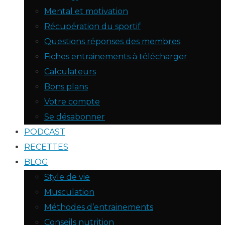
Mental et motivation
Récupération du sportif
Questions réponses des membres
Fiches entrainements à télécharger
Calculateurs
Bons plans
Votre compte
Se désabonner
PODCAST
RECETTES
BLOG
Style de vie
Musculation
Méthodes d’entrainements
Conseils nutrition