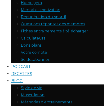
Home gym
Mental et motivation
Récupération du sportif
Questions réponses des membres
Fiches entrainements à télécharger
Calculateurs
Bons plans
Votre compte
Se désabonner
PODCAST
RECETTES
BLOG
Style de vie
Musculation
Méthodes d’entrainements