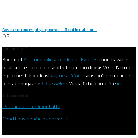
Devenir puissant physiquement : 5 outils nutritions
Qui suis-je ?
Sportif et
Auteur publié aux éditions Eyrolles
, mon travail est
basé sur la science en sport et nutrition depuis 2011. J’anime
également le podcast
la pause fitness
ainsi qu’une rubrique
dans le magazine
FitnessMag
. Voir la fiche complète
ici.
Informations
Politique de confidentialité
Conditions générales de vente