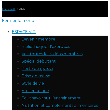
Fitnessmith
⚡️ 2026
Fermer le menu
ESPACE VIP
Devenir membre
Bibliothèque d’exercices
Voir toutes les vidéos membres
Spécial débutant
Perte de graisse
Prise de masse
Style de vie
Atelier cuisine
Tout savoir sur l’entrainement
Nutrition et compléments alimentaires