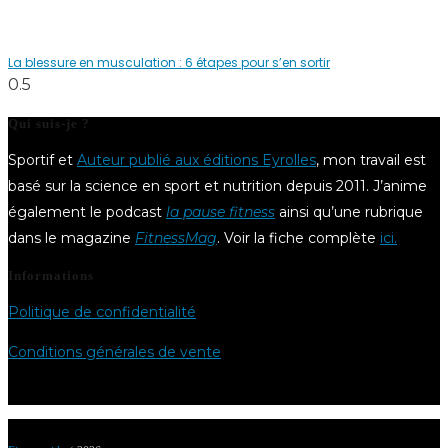
La blessure en musculation : 6 étapes pour s’en sortir
Qui suis-je ?
Sportif et
Auteur publié aux éditions Eyrolles
, mon travail est
basé sur la science en sport et nutrition depuis 2011. J’anime
également le podcast
la pause fitness
ainsi qu’une rubrique
dans le magazine
FitnessMag
. Voir la fiche complète
ici.
Informations
Politique de confidentialité
Conditions générales de vente