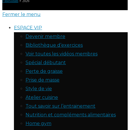
Fitnessmith
⚡️ 2026
Fermer le menu
ESPACE VIP
Devenir membre
Bibliothèque d’exercices
Voir toutes les vidéos membres
Spécial débutant
Perte de graisse
Prise de masse
Style de vie
Atelier cuisine
Tout savoir sur l’entrainement
Nutrition et compléments alimentaires
Home gym