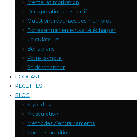
Mental et motivation
Récupération du sportif
Questions réponses des membres
Fiches entrainements à télécharger
Calculateurs
Bons plans
Votre compte
Se désabonner
PODCAST
RECETTES
BLOG
Style de vie
Musculation
Méthodes d’entrainements
Conseils nutrition