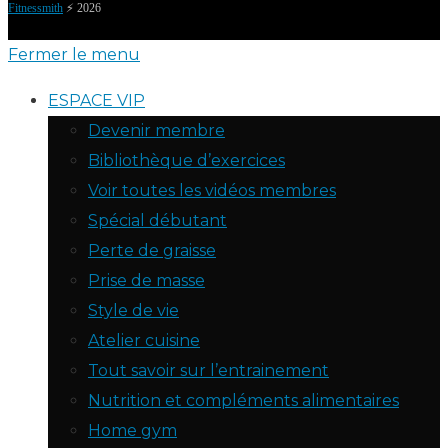
Fitnessmith
⚡️ 2026
Fermer le menu
ESPACE VIP
Devenir membre
Bibliothèque d’exercices
Voir toutes les vidéos membres
Spécial débutant
Perte de graisse
Prise de masse
Style de vie
Atelier cuisine
Tout savoir sur l’entrainement
Nutrition et compléments alimentaires
Home gym