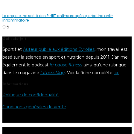
Le drop set ne sert à rien ? HIIT anti-sarcopénie, créatine anti-
inflammatoire
Qui suis-je ?
Sportif et
Auteur publié aux éditions Eyrolles
, mon travail est
basé sur la science en sport et nutrition depuis 2011. J’anime
également le podcast
la pause fitness
ainsi qu’une rubrique
dans le magazine
FitnessMag
. Voir la fiche complète
ici.
Informations
Politique de confidentialité
Conditions générales de vente