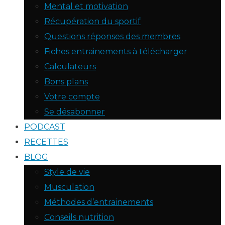
Mental et motivation
Récupération du sportif
Questions réponses des membres
Fiches entrainements à télécharger
Calculateurs
Bons plans
Votre compte
Se désabonner
PODCAST
RECETTES
BLOG
Style de vie
Musculation
Méthodes d’entrainements
Conseils nutrition