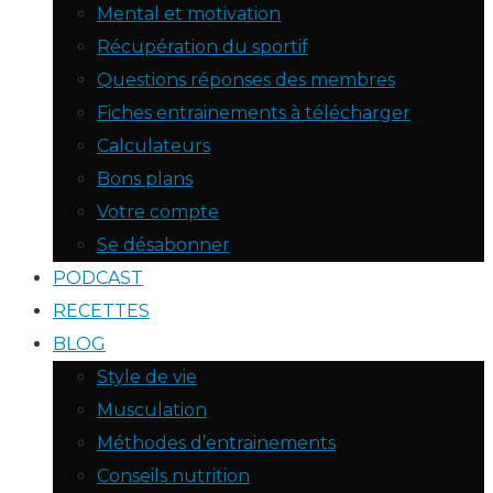
Mental et motivation
Récupération du sportif
Questions réponses des membres
Fiches entrainements à télécharger
Calculateurs
Bons plans
Votre compte
Se désabonner
PODCAST
RECETTES
BLOG
Style de vie
Musculation
Méthodes d’entrainements
Conseils nutrition