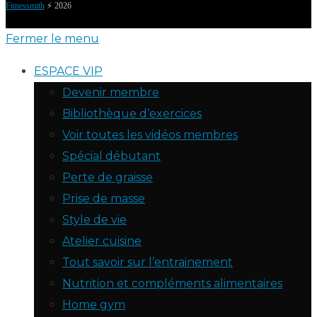
Fitnessmith
⚡️ 2026
Fermer le menu
ESPACE VIP
Devenir membre
Bibliothèque d’exercices
Voir toutes les vidéos membres
Spécial débutant
Perte de graisse
Prise de masse
Style de vie
Atelier cuisine
Tout savoir sur l’entrainement
Nutrition et compléments alimentaires
Home gym