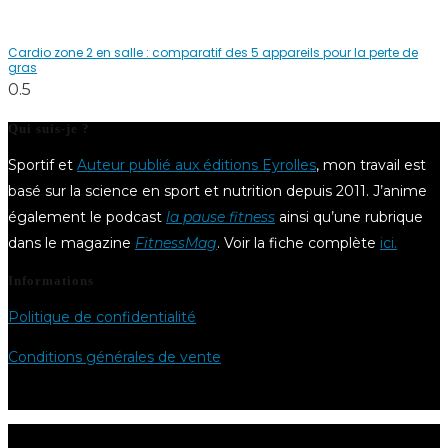
Cardio zone 2 en salle : comparatif des 5 appareils pour la perte de
gras
Qui suis-je ?
Sportif et
Auteur publié aux éditions Eyrolles
, mon travail est
basé sur la science en sport et nutrition depuis 2011. J’anime
également le podcast
la pause fitness
ainsi qu’une rubrique
dans le magazine
FitnessMag
. Voir la fiche complète
ici.
Informations
Politique de confidentialité
Conditions générales de vente