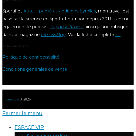
Sportif et
Auteur publié aux éditions Eyrolles
, mon travail est
basé sur la science en sport et nutrition depuis 2011. J’anime
également le podcast
la pause fitness
ainsi qu’une rubrique
dans le magazine
FitnessMag
. Voir la fiche complète
ici.
Informations
Politique de confidentialité
Conditions générales de vente
Fitnessmith
⚡️ 2026
Fermer le menu
ESPACE VIP