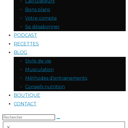
Calculateurs
Bons plans
Votre compte
Se désabonner
PODCAST
RECETTES
BLOG
Style de vie
Musculation
Méthodes d’entrainements
Conseils nutrition
BOUTIQUE
CONTACT
X