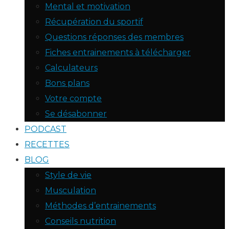
Mental et motivation
Récupération du sportif
Questions réponses des membres
Fiches entrainements à télécharger
Calculateurs
Bons plans
Votre compte
Se désabonner
PODCAST
RECETTES
BLOG
Style de vie
Musculation
Méthodes d’entrainements
Conseils nutrition