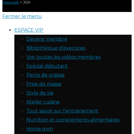
Fitnessmith
⚡️ 2026
Fermer le menu
ESPACE VIP
Devenir membre
Bibliothèque d’exercices
Voir toutes les vidéos membres
Spécial débutant
Perte de graisse
Prise de masse
Style de vie
Atelier cuisine
Tout savoir sur l’entrainement
Nutrition et compléments alimentaires
Home gym