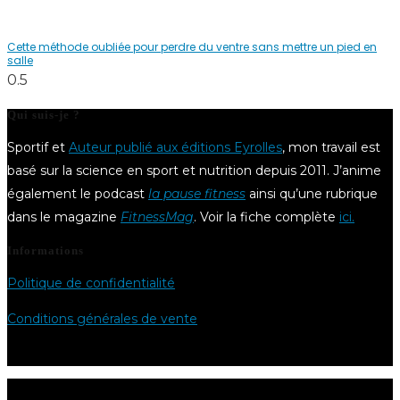
Cette méthode oubliée pour perdre du ventre sans mettre un pied en
salle
Qui suis-je ?
Sportif et
Auteur publié aux éditions Eyrolles
, mon travail est
basé sur la science en sport et nutrition depuis 2011. J’anime
également le podcast
la pause fitness
ainsi qu’une rubrique
dans le magazine
FitnessMag
. Voir la fiche complète
ici.
Informations
Politique de confidentialité
Conditions générales de vente