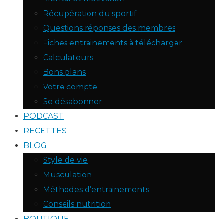
Récupération du sportif
Questions réponses des membres
Fiches entrainements à télécharger
Calculateurs
Bons plans
Votre compte
Se désabonner
PODCAST
RECETTES
BLOG
Style de vie
Musculation
Méthodes d’entrainements
Conseils nutrition
BOUTIQUE