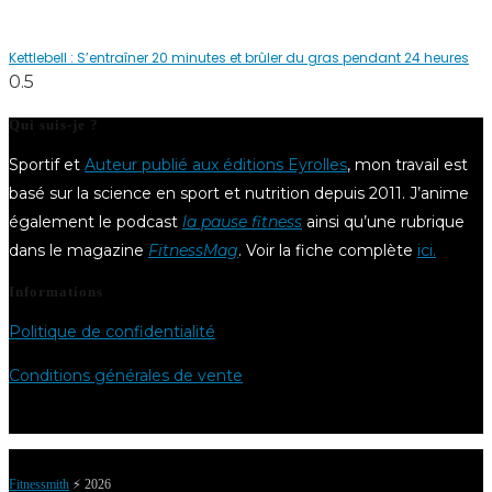
Kettlebell : S’entraîner 20 minutes et brûler du gras pendant 24 heures
Qui suis-je ?
Sportif et
Auteur publié aux éditions Eyrolles
, mon travail est
basé sur la science en sport et nutrition depuis 2011. J’anime
également le podcast
la pause fitness
ainsi qu’une rubrique
dans le magazine
FitnessMag
. Voir la fiche complète
ici.
Informations
Politique de confidentialité
Conditions générales de vente
Fitnessmith
⚡️ 2026