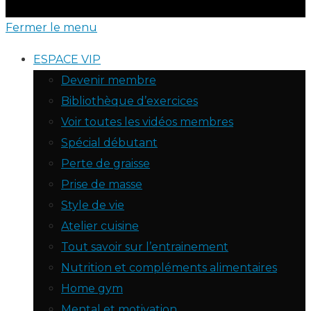
Fermer le menu
ESPACE VIP
Devenir membre
Bibliothèque d’exercices
Voir toutes les vidéos membres
Spécial débutant
Perte de graisse
Prise de masse
Style de vie
Atelier cuisine
Tout savoir sur l’entrainement
Nutrition et compléments alimentaires
Home gym
Mental et motivation