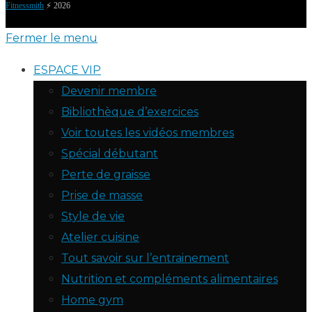
Fitnessmith
⚡️ 2026
Fermer le menu
ESPACE VIP
Devenir membre
Bibliothèque d’exercices
Voir toutes les vidéos membres
Spécial débutant
Perte de graisse
Prise de masse
Style de vie
Atelier cuisine
Tout savoir sur l’entrainement
Nutrition et compléments alimentaires
Home gym