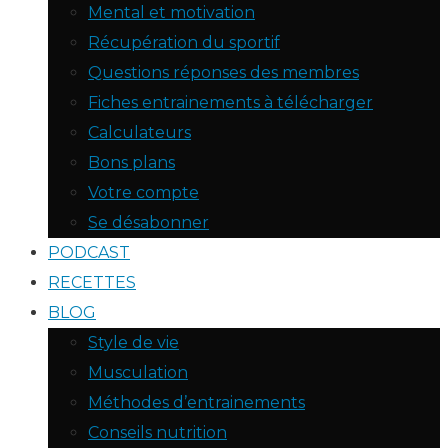
Mental et motivation
Récupération du sportif
Questions réponses des membres
Fiches entrainements à télécharger
Calculateurs
Bons plans
Votre compte
Se désabonner
PODCAST
RECETTES
BLOG
Style de vie
Musculation
Méthodes d’entrainements
Conseils nutrition