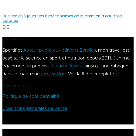
Plus sec en 5 jours : les 6 mécanismes de la rétention d’eau sous-
cutanée
Qui suis-je ?
Sportif et
Auteur publié aux éditions Eyrolles
, mon travail est
basé sur la science en sport et nutrition depuis 2011. J’anime
également le podcast
la pause fitness
ainsi qu’une rubrique
dans le magazine
FitnessMag
. Voir la fiche complète
ici.
Informations
Politique de confidentialité
Conditions générales de vente