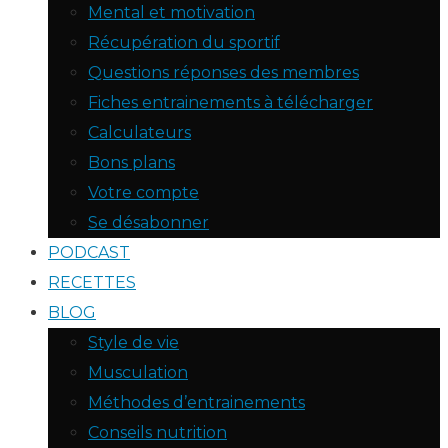
Mental et motivation
Récupération du sportif
Questions réponses des membres
Fiches entrainements à télécharger
Calculateurs
Bons plans
Votre compte
Se désabonner
PODCAST
RECETTES
BLOG
Style de vie
Musculation
Méthodes d’entrainements
Conseils nutrition