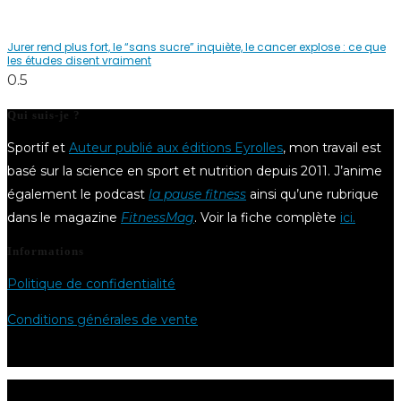
Jurer rend plus fort, le “sans sucre” inquiète, le cancer explose : ce que
les études disent vraiment
Qui suis-je ?
Sportif et
Auteur publié aux éditions Eyrolles
, mon travail est
basé sur la science en sport et nutrition depuis 2011. J’anime
également le podcast
la pause fitness
ainsi qu’une rubrique
dans le magazine
FitnessMag
. Voir la fiche complète
ici.
Informations
Politique de confidentialité
Conditions générales de vente