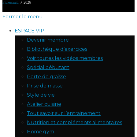
Fitnessmith
⚡️ 2026
Fermer le menu
ESPACE VIP
Devenir membre
Bibliothèque d’exercices
Voir toutes les vidéos membres
Spécial débutant
Perte de graisse
Prise de masse
Style de vie
Atelier cuisine
Tout savoir sur l’entrainement
Nutrition et compléments alimentaires
Home gym