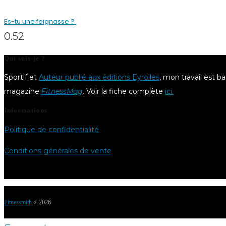
Es-tu une feignasse ?
Qui suis-je ?
Sportif et
Auteur publié aux éditions Eyrolles
, mon travail est b
magazine
FitnessMag
. Voir la fiche complète
ici.
Informations
Politique de confidentialité
Conditions générales de vente
Fitnessmith
⚡️ 2026