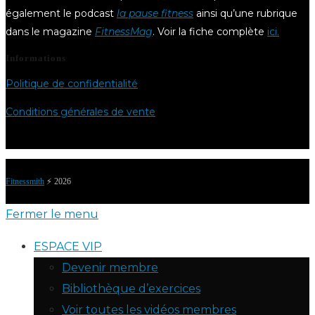
également le podcast
la pause fitness
ainsi qu’une rubrique
dans le magazine
FitnessMag
. Voir la fiche complète
ici.
Informations
Politique de confidentialité
Conditions générales de vente
Fitnessmith
⚡️ 2026
Fermer le menu
ESPACE VIP
Devenir membre
Bibliothèque d’exercices
Voir toutes les vidéos membres