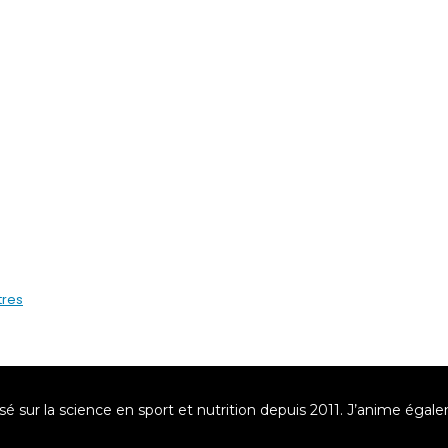
tres
asé sur la science en sport et nutrition depuis 2011. J’anime éga