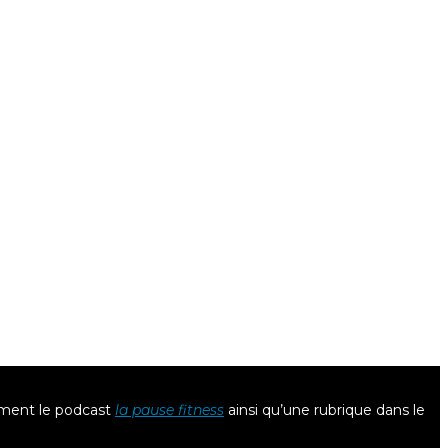
lement le podcast
la pause fitness
ainsi qu’une rubrique dans le