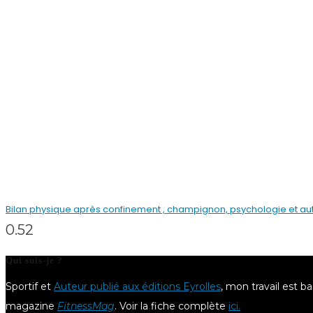
Bilan physique après confinement , champignon, psychologie et au
Qui suis-je ?
Sportif et
Auteur publié aux éditions Eyrolles
, mon travail est b
magazine
FitnessMag
. Voir la fiche complète
ici.