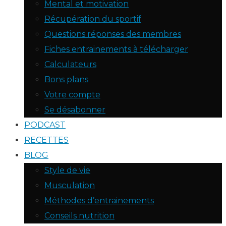
Mental et motivation
Récupération du sportif
Questions réponses des membres
Fiches entrainements à télécharger
Calculateurs
Bons plans
Votre compte
Se désabonner
PODCAST
RECETTES
BLOG
Style de vie
Musculation
Méthodes d’entrainements
Conseils nutrition