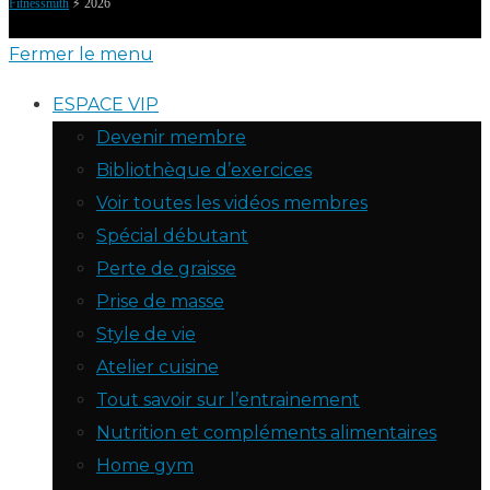
Fitnessmith
⚡️ 2026
Fermer le menu
ESPACE VIP
Devenir membre
Bibliothèque d’exercices
Voir toutes les vidéos membres
Spécial débutant
Perte de graisse
Prise de masse
Style de vie
Atelier cuisine
Tout savoir sur l’entrainement
Nutrition et compléments alimentaires
Home gym