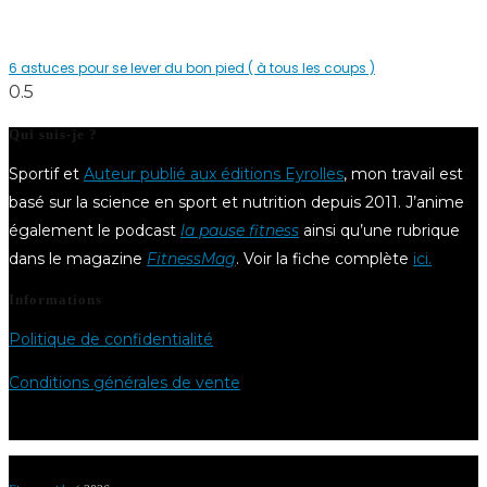
6 astuces pour se lever du bon pied ( à tous les coups )
Qui suis-je ?
Sportif et
Auteur publié aux éditions Eyrolles
, mon travail est
basé sur la science en sport et nutrition depuis 2011. J’anime
également le podcast
la pause fitness
ainsi qu’une rubrique
dans le magazine
FitnessMag
. Voir la fiche complète
ici.
Informations
Politique de confidentialité
Conditions générales de vente