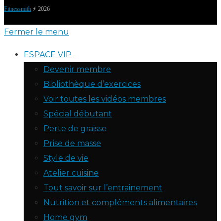
Fitnessmith
⚡️ 2026
Fermer le menu
ESPACE VIP
Devenir membre
Bibliothèque d’exercices
Voir toutes les vidéos membres
Spécial débutant
Perte de graisse
Prise de masse
Style de vie
Atelier cuisine
Tout savoir sur l’entrainement
Nutrition et compléments alimentaires
Home gym