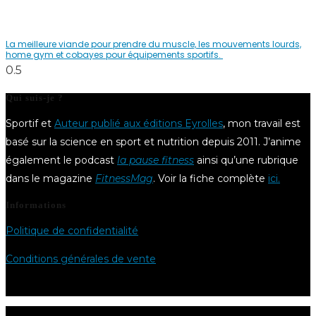
La meilleure viande pour prendre du muscle, les mouvements lourds,
home gym et cobayes pour équipements sportifs.
Qui suis-je ?
Sportif et
Auteur publié aux éditions Eyrolles
, mon travail est
basé sur la science en sport et nutrition depuis 2011. J’anime
également le podcast
la pause fitness
ainsi qu’une rubrique
dans le magazine
FitnessMag
. Voir la fiche complète
ici.
Informations
Politique de confidentialité
Conditions générales de vente