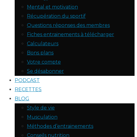
Mental et motivation
Récupération du sportif
Questions réponses des membres
Fiches entrainements à télécharger
Calculateurs
Bons plans
Votre compte
Se désabonner
PODCAST
RECETTES
BLOG
Style de vie
Musculation
Méthodes d’entrainements
Conseils nutrition