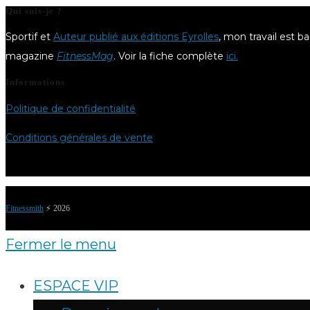
Qui suis-je ?
Sportif et
Auteur publié aux éditions Eyrolles
, mon travail est b
magazine
FitnessMag
. Voir la fiche complète
ici.
Informations
Politique de confidentialité
Conditions générales de vente
Fitnessmith
⚡️ 2026
Fermer le menu
ESPACE VIP