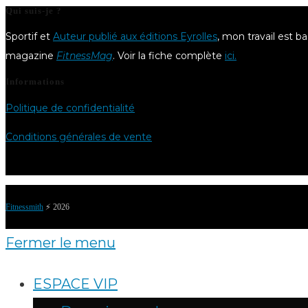
Qui suis-je ?
Sportif et
Auteur publié aux éditions Eyrolles
, mon travail est b
magazine
FitnessMag
. Voir la fiche complète
ici.
Informations
Politique de confidentialité
Conditions générales de vente
Fitnessmith
⚡️ 2026
Fermer le menu
ESPACE VIP