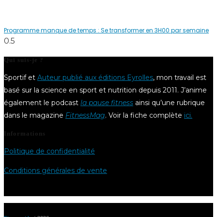
Programme manque de temps : Se transformer en 3H00 par semaine
Qui suis-je ?
Sportif et
Auteur publié aux éditions Eyrolles
, mon travail est
basé sur la science en sport et nutrition depuis 2011. J’anime
également le podcast
la pause fitness
ainsi qu’une rubrique
dans le magazine
FitnessMag
. Voir la fiche complète
ici.
Informations
Politique de confidentialité
Conditions générales de vente