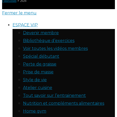
Fitnessmith
⚡️ 2026
Fermer le menu
ESPACE VIP
Devenir membre
Bibliothèque d’exercices
Voir toutes les vidéos membres
Spécial débutant
Perte de graisse
Prise de masse
Style de vie
Atelier cuisine
Tout savoir sur l’entrainement
Nutrition et compléments alimentaires
Home gym