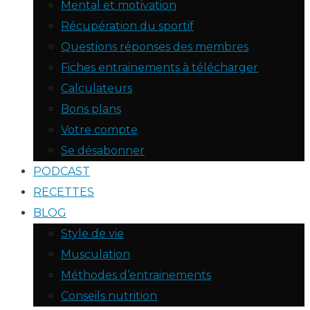
Mental et motivation
Récupération du sportif
Questions réponses des membres
Fiches entrainements à télécharger
Calculateurs
Bons plans
Votre compte
Se désabonner
PODCAST
RECETTES
BLOG
Style de vie
Musculation
Méthodes d’entrainements
Conseils nutrition