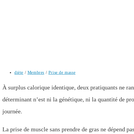
Post
diète
/
Membres
/
Prise de masse
category:
À surplus calorique identique, deux pratiquants ne ran
déterminant n’est ni la génétique, ni la quantité de pr
journée.
La prise de muscle sans prendre de gras ne dépend pas d