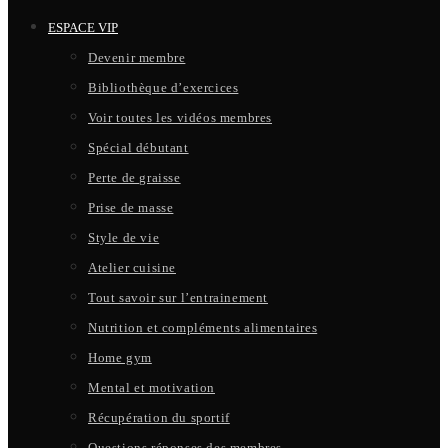
ESPACE VIP
Devenir membre
Bibliothèque d’exercices
Voir toutes les vidéos membres
Spécial débutant
Perte de graisse
Prise de masse
Style de vie
Atelier cuisine
Tout savoir sur l’entrainement
Nutrition et compléments alimentaires
Home gym
Mental et motivation
Récupération du sportif
Questions réponses des membres