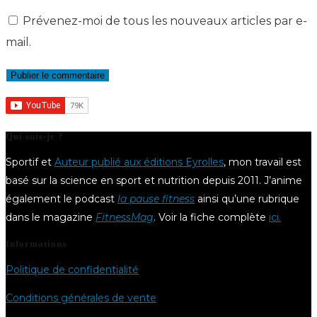
comment
comment
site
Prévenez-moi de tous les nouveaux articles par e-
(facultatif)
mail.
Qui suis-je ?
Sportif et
Auteur publié aux éditions Eyrolles
, mon travail est
basé sur la science en sport et nutrition depuis 2011. J’anime
également le podcast
la pause fitness
ainsi qu’une rubrique
dans le magazine
FitnessMag
. Voir la fiche complète
ici.
Informations
Politique de confidentialité
Conditions générales de vente