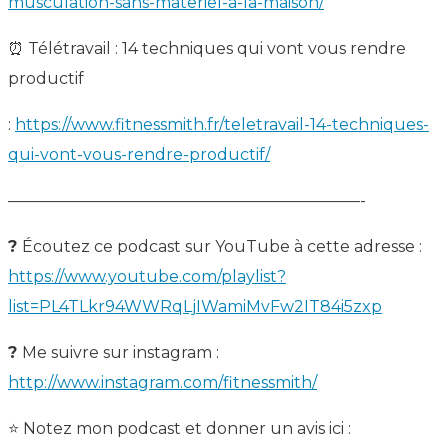
musculation-sans-materiel-a-la-maison/
⏰ Télétravail : 14 techniques qui vont vous rendre
productif
:
https://www.fitnessmith.fr/teletravail-14-techniques-
qui-vont-vous-rendre-productif/
——————————————————————-
?
Écoutez ce podcast sur YouTube à cette adresse :
https://www.youtube.com/playlist?
list=PL4TLkr94WWRqLjIWamiMvFw2IT84i5zxp
?
Me suivre sur instagram :
http://www.instagram.com/fitnessmith/
⭐️ Notez mon podcast et donner un avis ici :