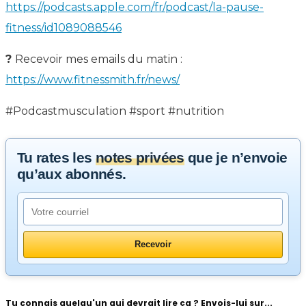
https://podcasts.apple.com/fr/podcast/la-pause-
fitness/id1089088546
?
Recevoir mes emails du matin :
https://www.fitnessmith.fr/news/
#Podcastmusculation #sport #nutrition
Tu rates les
notes privées
que je n’envoie
qu’aux abonnés.
Tu connais quelqu'un qui devrait lire ça ? Envois-lui sur...