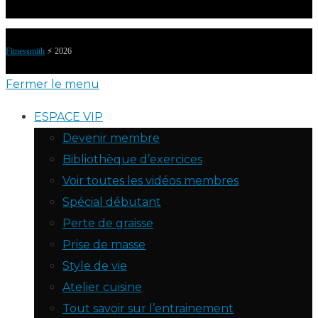
Fitnessmith
⚡️ 2026
Fermer le menu
ESPACE VIP
Devenir membre
Bibliothèque d’exercices
Voir toutes les vidéos membres
Spécial débutant
Perte de graisse
Prise de masse
Style de vie
Atelier cuisine
Tout savoir sur l’entrainement