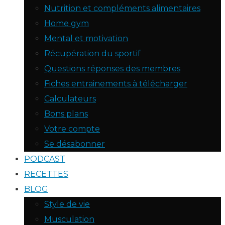
Nutrition et compléments alimentaires
Home gym
Mental et motivation
Récupération du sportif
Questions réponses des membres
Fiches entrainements à télécharger
Calculateurs
Bons plans
Votre compte
Se désabonner
PODCAST
RECETTES
BLOG
Style de vie
Musculation