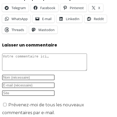
Telegram
Facebook
Pinterest
X
WhatsApp
E-mail
LinkedIn
Reddit
Threads
Mastodon
Laisser un commentaire
Comment
Enter
your
Enter
name
your
Saisir
or
email
l’URL
Prévenez-moi de tous les nouveaux
username
address
de
commentaires par e-mail.
to
to
votre