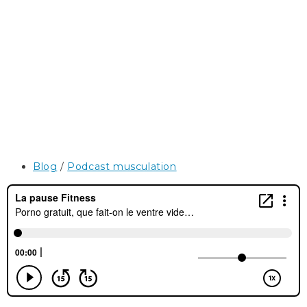
Post
Blog
/
Podcast musculation
category: