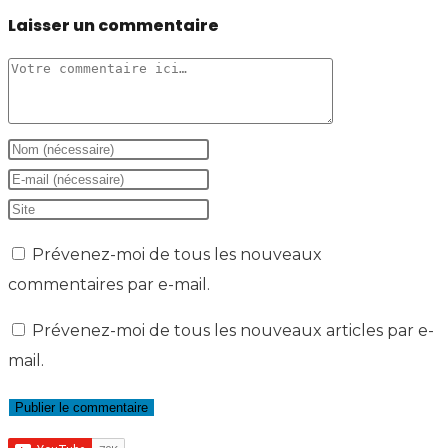
Laisser un commentaire
Comment
Enter
your
Enter
name
your
Saisir
or
email
l’URL
Prévenez-moi de tous les nouveaux
username
address
de
commentaires par e-mail.
to
to
votre
comment
comment
site
Prévenez-moi de tous les nouveaux articles par e-
(facultatif)
mail.