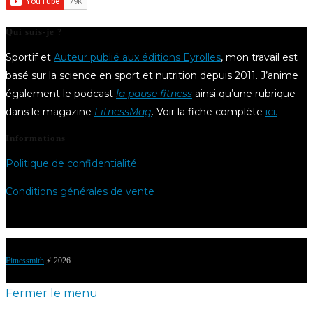
Qui suis-je ?
Sportif et
Auteur publié aux éditions Eyrolles
, mon travail est
basé sur la science en sport et nutrition depuis 2011. J’anime
également le podcast
la pause fitness
ainsi qu’une rubrique
dans le magazine
FitnessMag
. Voir la fiche complète
ici.
Informations
Politique de confidentialité
Conditions générales de vente
Fitnessmith
⚡️ 2026
Fermer le menu