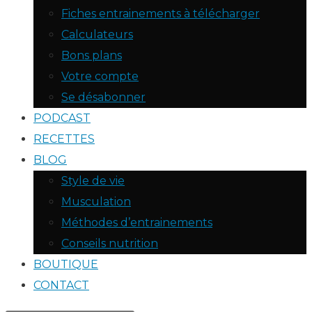
Fiches entrainements à télécharger
Calculateurs
Bons plans
Votre compte
Se désabonner
PODCAST
RECETTES
BLOG
Style de vie
Musculation
Méthodes d’entrainements
Conseils nutrition
BOUTIQUE
CONTACT