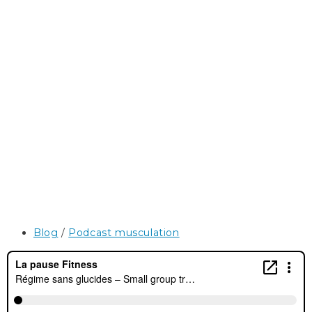
Post
Blog
/
Podcast musculation
category: