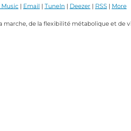
 Music
|
Email
|
TuneIn
|
Deezer
|
RSS
|
More
la marche, de la flexibilité métabolique et de 