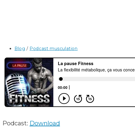
Post
Blog
/
Podcast musculation
category:
Podcast:
Download