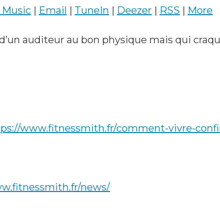
 Music
|
Email
|
TuneIn
|
Deezer
|
RSS
|
More
d’un auditeur au bon physique mais qui craqu
tps://www.fitnessmith.fr/comment-vivre-confin
w.fitnessmith.fr/news/