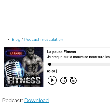
Post
Blog
/
Podcast musculation
category:
Podcast:
Download