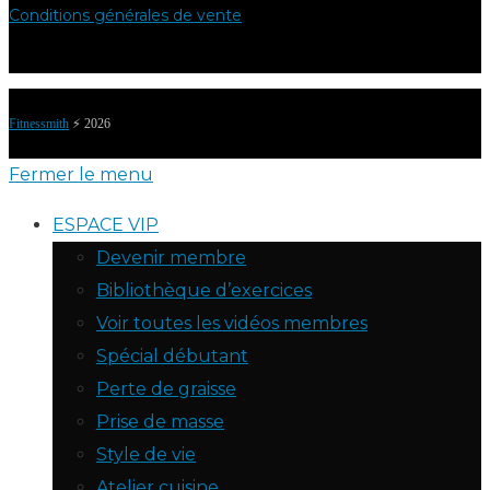
Conditions générales de vente
Fitnessmith
⚡️ 2026
Fermer le menu
ESPACE VIP
Devenir membre
Bibliothèque d’exercices
Voir toutes les vidéos membres
Spécial débutant
Perte de graisse
Prise de masse
Style de vie
Atelier cuisine