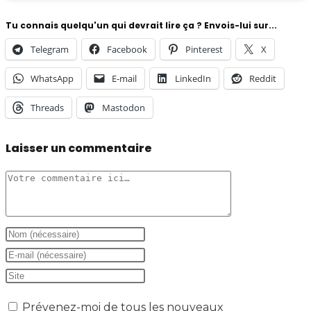
Tu connais quelqu'un qui devrait lire ça ? Envois-lui sur...
Telegram
Facebook
Pinterest
X
WhatsApp
E-mail
LinkedIn
Reddit
Threads
Mastodon
Laisser un commentaire
Comment
Enter
your
Enter
name
your
Saisir
or
email
l’URL
Prévenez-moi de tous les nouveaux