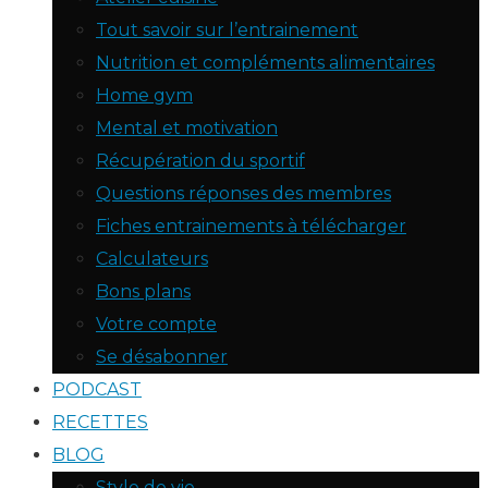
Tout savoir sur l’entrainement
Nutrition et compléments alimentaires
Home gym
Mental et motivation
Récupération du sportif
Questions réponses des membres
Fiches entrainements à télécharger
Calculateurs
Bons plans
Votre compte
Se désabonner
PODCAST
RECETTES
BLOG
Style de vie