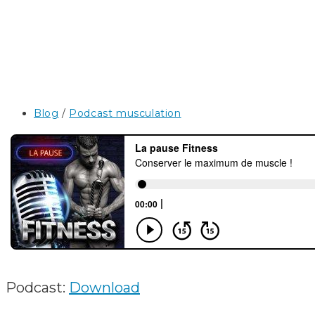
Post
Blog
/
Podcast musculation
category:
Podcast:
Download