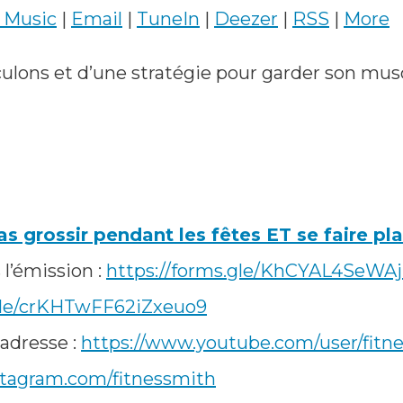
 Music
|
Email
|
TuneIn
|
Deezer
|
RSS
|
More
eculons et d’une stratégie pour garder son mus
 grossir pendant les fêtes ET se faire plai
 l’émission :
https://forms.gle/KhCYAL4SeW
.gle/crKHTwFF62iZxeuo9
adresse :
https://www.youtube.com/user/fitn
stagram.com/fitnessmith