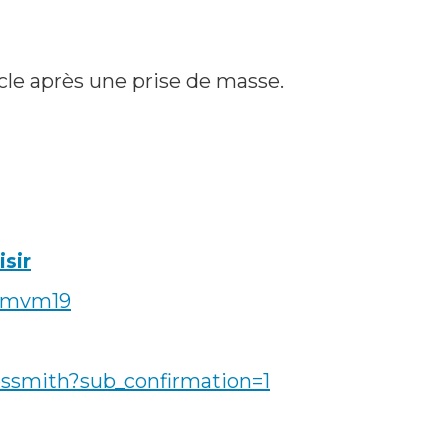
cle après une prise de masse.
sir
Ajmvm19
essmith?sub_confirmation=1